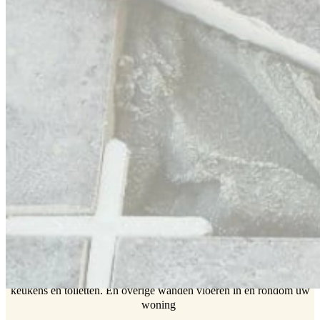
Al 39 jaar vakman
Tegelzetter voor badkamer, keuken en toilet.
U kijkt jarenlang met plezier naar het
tegelwerk dat wij voor u maken
Offerte aanvragen
TEGELZETTER TILBURG EN
OMSTREKEN
Vakmanschap
Specialist in het betegelen van vloeren en wanden van badkamers,
keukens en toiletten. En overige wanden vloeren in en rondom uw
woning